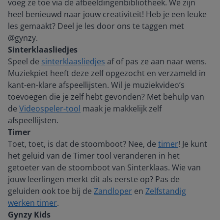
voeg ze toe via de afbeeldingenbibliotheek. We zijn
heel benieuwd naar jouw creativiteit! Heb je een leuke
les gemaakt? Deel je les door ons te taggen met
@gynzy.
Sinterklaasliedjes
Speel de
sinterklaasliedjes
af of pas ze aan naar wens.
Muziekpiet heeft deze zelf opgezocht en verzameld in
kant-en-klare afspeellijsten. Wil je muziekvideo’s
toevoegen die je zelf hebt gevonden? Met behulp van
de
Videospeler-tool
maak je makkelijk zelf
afspeellijsten.
Timer
Toet, toet, is dat de stoomboot? Nee, de
timer
! Je kunt
het geluid van de Timer tool veranderen in het
getoeter van de stoomboot van Sinterklaas. Wie van
jouw leerlingen merkt dit als eerste op? Pas de
geluiden ook toe bij de
Zandloper
en
Zelfstandig
werken timer
.
Gynzy Kids