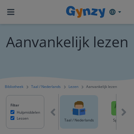
Aanvankelijk lezen
Bibliotheek
Taal / Nederlands
Lezen
Aanvankelijk lezen
Filter
Hulpmiddelen
Lessen
ntent
Rekenen & Wiskunde
Taal / Nederlands
Spelling