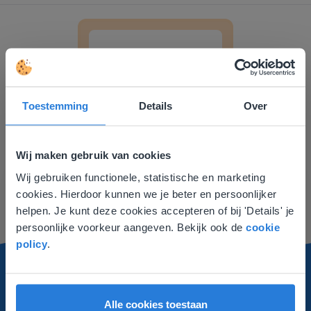
Memory: MK & MKM woorden
Toestemming
Details
Over
Les
Wij maken gebruik van cookies
Memory: MK & MKM
Wij gebruiken functionele, statistische en marketing
Deze website komt niet
woorden
cookies. Hierdoor kunnen we je beter en persoonlijker
overeen met je locatie
helpen. Je kunt deze cookies accepteren of bij 'Details' je
persoonlijke voorkeur aangeven. Bekijk ook de
cookie
Gezien je locatie, denken we dat je misschien
policy
.
liever naar de website voor English gaat. Hier
vind je regionale lescontent en prijzen.
English
Vlaanderen
Alle cookies toestaan