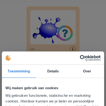
Klassenquiz: Herkennen van kleuren
Les
Klassenquiz: Herkennen
van kleuren
Toestemming
Details
Over
Digi-doener: Tekenen als Escher, 2D en 3D
Wij maken gebruik van cookies
Wij gebruiken functionele, statistische en marketing
Deze website komt niet
cookies. Hierdoor kunnen we je beter en persoonlijker