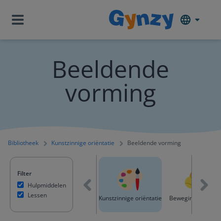
Beeldende
vorming
Bibliotheek
Kunstzinnige oriëntatie
Beeldende vorming
Filter
Hulpmiddelen
Lessen
otioneel
Wereldoriëntatie
Kunstzinnige oriëntatie
Bewegingsonderwi