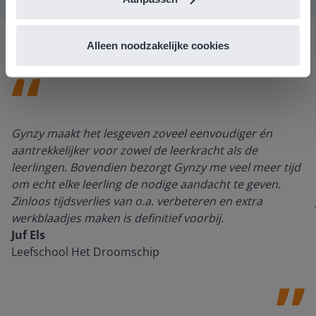
Alleen noodzakelijke cookies
Gynzy maakt het lesgeven zoveel eenvoudiger én
aantrekkelijker voor zowel de leerkracht als de
leerlingen. Bovendien bezorgt Gynzy me veel meer tijd
om echt elke leerling de nodige aandacht te geven.
Zinloos tijdsverlies van o.a. verbeteren en extra
werkblaadjes maken is definitief voorbij.
Juf Els
Leefschool Het Droomschip