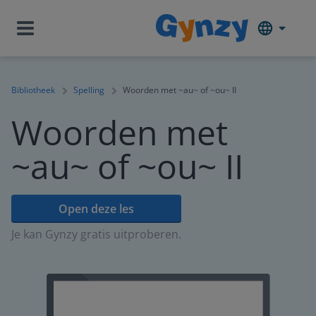
Bibliotheek
Spelling
Woorden met ~au~ of ~ou~ II
Woorden met
~au~ of ~ou~ II
Open deze les
Je kan Gynzy gratis uitproberen.