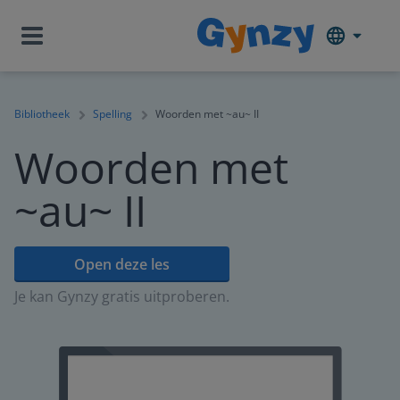
Bibliotheek
Spelling
Woorden met ~au~ II
Woorden met
~au~ II
Open deze les
Je kan Gynzy gratis uitproberen.