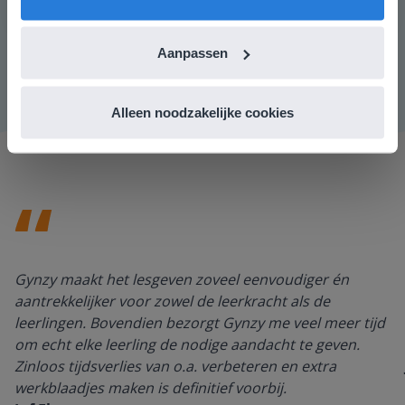
Het gevaar bestaat dat de leerlingen ~ou~ schrijven in
plaats van ~au~.
Aanpassen
Alleen noodzakelijke cookies
Gynzy maakt het lesgeven zoveel eenvoudiger én
aantrekkelijker voor zowel de leerkracht als de
leerlingen. Bovendien bezorgt Gynzy me veel meer tijd
om echt elke leerling de nodige aandacht te geven.
Zinloos tijdsverlies van o.a. verbeteren en extra
werkblaadjes maken is definitief voorbij.