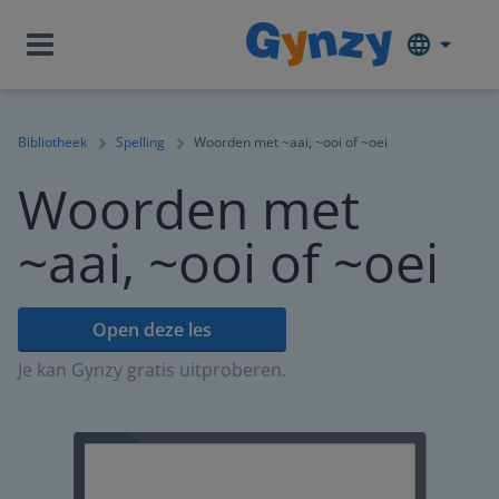
Bibliotheek
Spelling
Woorden met ~aai, ~ooi of ~oei
Woorden met
~aai, ~ooi of ~oei
Open deze les
Je kan Gynzy gratis uitproberen.