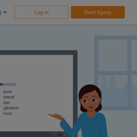
)
Log in
Start Gynzy