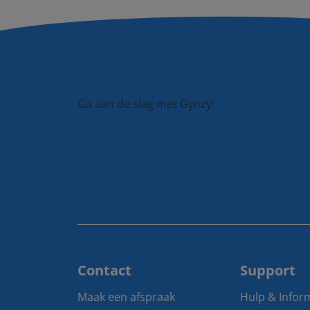
Ga aan de slag met Gynzy!
Contact
Support
Maak een afspraak
Hulp & Infor