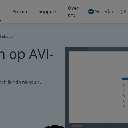
Over
Prijzen
Support
Nederlands (BE
ons
?
I-niveau
n op AVI-
schillende niveau's.