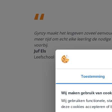
enten kan
Gynzy maakt het lesgeven zoveel eenvoudi
meer tijd om echt elke leerling de nodige 
voorbij.
Juf Els
Leefschool Het Droomschip
Toestemming
Deze w
Gezien je
Wij maken gebruik van cook
English g
Wij gebruiken functionele, st
E
deze cookies accepteren of b