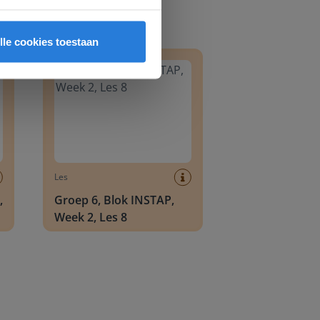
8
Groep 6, Blok INSTAP, Week 2, Les 8
lle cookies toestaan
Les
,
Groep 6, Blok INSTAP,
Week 2, Les 8