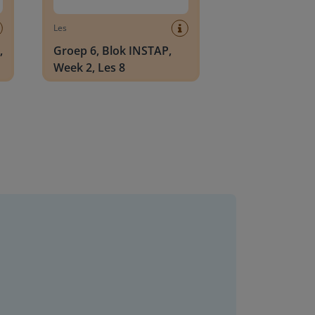
Les
,
Groep 6, Blok INSTAP,
Week 2, Les 8