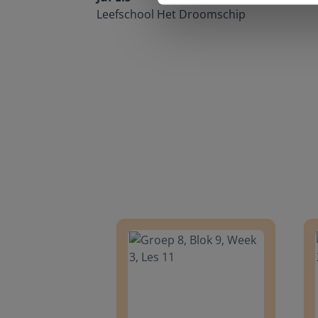
Leefschool Het Droomschip
Groep 8, Blok 9, Week 3, Les 11
Groep