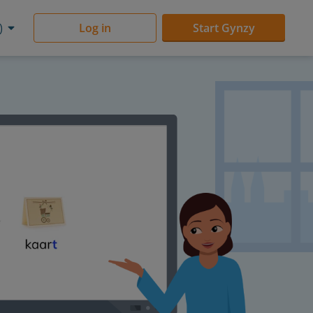
)
Log in
Start Gynzy