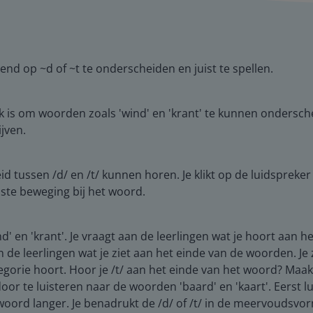
nd op ~d of ~t te onderscheiden en juist te spellen.
k is om woorden zoals 'wind' en 'krant' te kunnen ondersch
ijven.
d tussen /d/ en /t/ kunnen horen. Je klikt op de luidspreker e
iste beweging bij het woord.
' en 'krant'. Je vraagt aan de leerlingen wat je hoort aan h
de leerlingen wat je ziet aan het einde van de woorden. Je zi
ategorie hoort. Hoor je /t/ aan het einde van het woord? Maa
 door te luisteren naar de woorden 'baard' en 'kaart'. Eerst 
rd langer. Je benadrukt de /d/ of /t/ in de meervoudsvorm. J