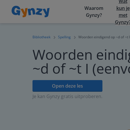
Wat
Waarom
kun je
Gynzy?
met
Gynzy
Bibliotheek
Spelling
Woorden eindigend op ~d of ~t I
Woorden eindi
~d of ~t I (een
Open deze les
Je kan Gynzy gratis uitproberen.