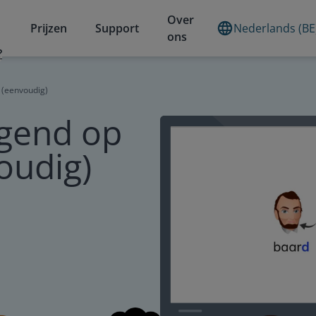
Over
Prijzen
Support
Nederlands (BE
ons
?
 (eenvoudig)
gend op
voudig)