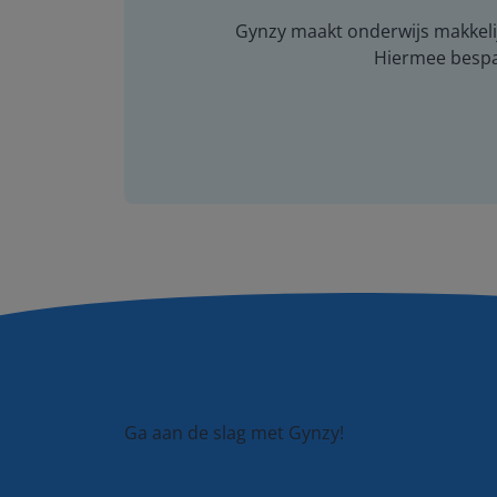
Gynzy maakt onderwijs makkelijk
Hiermee bespaar
Ga aan de slag met Gynzy!