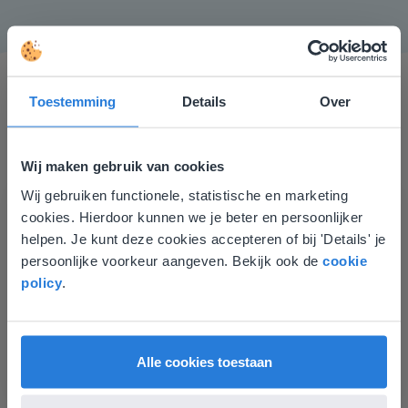
Toestemming
Details
Over
Wij maken gebruik van cookies
Wij gebruiken functionele, statistische en marketing
Deze website komt niet
Dankzij Gynzy betrek ik steeds alle leerlingen bij de les.
cookies. Hierdoor kunnen we je beter en persoonlijker
Nog meer zelfs, dankzij de adaptiviteit gaat elke
overeen met je locatie
helpen. Je kunt deze cookies accepteren of bij 'Details' je
leerling op zijn/haar eigen niveau en werktempo aan
persoonlijke voorkeur aangeven. Bekijk ook de
cookie
de slag.
Gezien je locatie, denken we dat je misschien
policy
.
Juf Paulien
liever naar de website voor English gaat. Hier
Leefschool Het Droomschip
vind je regionale lescontent en prijzen.
English
Vlaanderen
Alle cookies toestaan