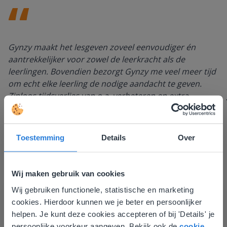
Gynzy maakt het lesgeven zoveel eenvoudiger én
aantrekkelijker voor zowel de leerkracht als de
leerlingen. Bovendien bezorgt Gynzy me veel meer tijd
om echt elke leerling de nodige aandacht te geven.
Zinloos tijdsverlies van o.a. verbeteren en extra
werkblaadjes maken is definitief voorbij.
Juf Els
Leefschool Het Droomschip
Toestemming
Details
Over
Wij maken gebruik van cookies
Wij gebruiken functionele, statistische en marketing
Deze website komt niet
cookies. Hierdoor kunnen we je beter en persoonlijker
overeen met je locatie
helpen. Je kunt deze cookies accepteren of bij 'Details' je
persoonlijke voorkeur aangeven. Bekijk ook de
cookie