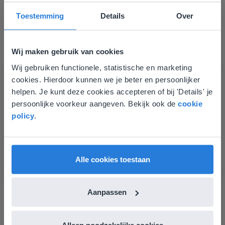
Ontdek meer
!
Toestemming
Details
Over
Groep 8, Blok 9, Week 3, Les 11
Wij maken gebruik van cookies
Wij gebruiken functionele, statistische en marketing
Deze website komt niet
cookies. Hierdoor kunnen we je beter en persoonlijker
overeen met je locatie
helpen. Je kunt deze cookies accepteren of bij 'Details' je
persoonlijke voorkeur aangeven. Bekijk ook de
cookie
Gezien je locatie, denken we dat je misschien
policy
.
liever naar de website voor English gaat. Hier
Les
vind je regionale lescontent en prijzen.
Groep 8, Blok 9, Week 3,
English
Vlaanderen
Les 11
Alle cookies toestaan
Groep 8, Blok 10, Week 2, Les 6
Aanpassen
Alleen noodzakelijke cookies