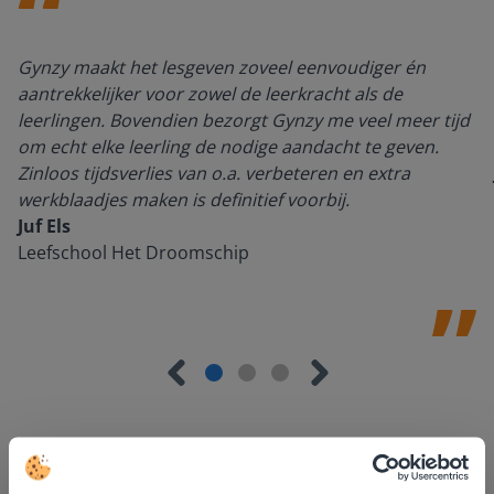
Gynzy maakt het lesgeven zoveel eenvoudiger én
aantrekkelijker voor zowel de leerkracht als de
leerlingen. Bovendien bezorgt Gynzy me veel meer tijd
om echt elke leerling de nodige aandacht te geven.
Zinloos tijdsverlies van o.a. verbeteren en extra
werkblaadjes maken is definitief voorbij.
Juf Els
Leefschool Het Droomschip