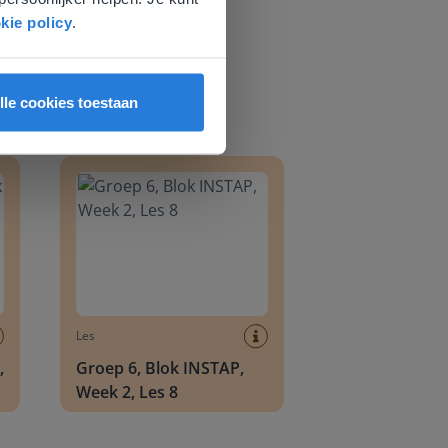
kie policy
.
lle cookies toestaan
8
Groep 6, Blok INSTAP, Week 2, Les 8
Les
,
Groep 6, Blok INSTAP,
Week 2, Les 8