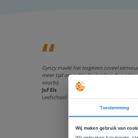
enten kan
Gynzy maakt het lesgeven zoveel eenvoudi
meer tijd om echt elke leerling de nodige 
voorbij.
Juf Els
Leefschool Het Droomschip
Toestemming
Deze w
Gezien je
Wij maken gebruik van cook
English g
Wij gebruiken functionele, st