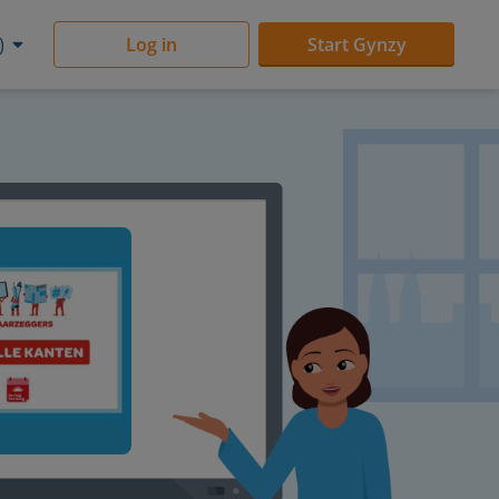
)
Log in
Start Gynzy