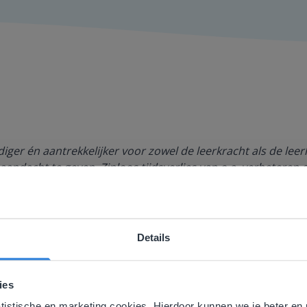
ger én aantrekkelijker voor zowel de leerkracht als de lee
aandacht te geven. Zinloos tijdsverlies van o.a. verbeteren 
Details
ebsite komt niet overeen met je locati
 locatie, denken we dat je misschien liever naar de website 
ies
aat. Hier vind je regionale lescontent en prijzen.
atistische en marketing cookies. Hierdoor kunnen we je beter en 