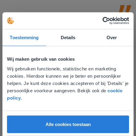
Toestemming
Details
Over
Wij maken gebruik van cookies
Ontdek meer
!
Wij gebruiken functionele, statistische en marketing
Deze website komt niet
Groep 8, Blok 9, Week 3, Les 11
cookies. Hierdoor kunnen we je beter en persoonlijker
overeen met je locatie
helpen. Je kunt deze cookies accepteren of bij 'Details' je
persoonlijke voorkeur aangeven. Bekijk ook de
cookie
Gezien je locatie, denken we dat je misschien
policy
.
liever naar de website voor English gaat. Hier
vind je regionale lescontent en prijzen.
English
Vlaanderen
Alle cookies toestaan
Les