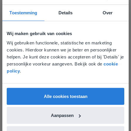
Toestemming
Details
Over
Ontdek meer
!
Groep 8, Blok 9, Week 3, Les 11
Wij maken gebruik van cookies
Wij gebruiken functionele, statistische en marketing
Deze website komt niet
cookies. Hierdoor kunnen we je beter en persoonlijker
overeen met je locatie
helpen. Je kunt deze cookies accepteren of bij 'Details' je
persoonlijke voorkeur aangeven. Bekijk ook de
cookie
Gezien je locatie, denken we dat je misschien
policy
.
liever naar de website voor English gaat. Hier
vind je regionale lescontent en prijzen.
Les
English
Vlaanderen
Groep 8, Blok 9, Week 3,
Alle cookies toestaan
Les 11
Groep 8, Blok 10, Week 2, Les 6
Aanpassen