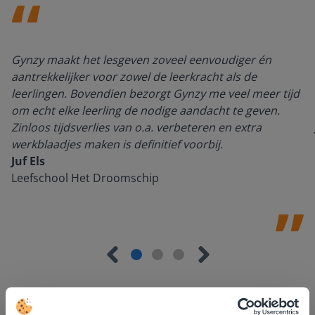
Gynzy maakt het lesgeven zoveel eenvoudiger én
aantrekkelijker voor zowel de leerkracht als de
leerlingen. Bovendien bezorgt Gynzy me veel meer tijd
om echt elke leerling de nodige aandacht te geven.
Zinloos tijdsverlies van o.a. verbeteren en extra
werkblaadjes maken is definitief voorbij.
Juf Els
Leefschool Het Droomschip