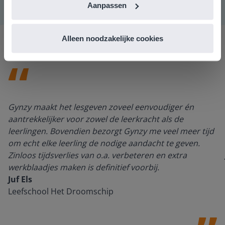
Aanpassen
Alleen noodzakelijke cookies
Gynzy maakt het lesgeven zoveel eenvoudiger én
aantrekkelijker voor zowel de leerkracht als de
leerlingen. Bovendien bezorgt Gynzy me veel meer tijd
om echt elke leerling de nodige aandacht te geven.
Zinloos tijdsverlies van o.a. verbeteren en extra
werkblaadjes maken is definitief voorbij.
Juf Els
Leefschool Het Droomschip