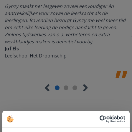
Gynzy maakt het lesgeven zoveel eenvoudiger én
aantrekkelijker voor zowel de leerkracht als de
leerlingen. Bovendien bezorgt Gynzy me veel meer tijd
om echt elke leerling de nodige aandacht te geven.
Zinloos tijdsverlies van o.a. verbeteren en extra
werkblaadjes maken is definitief voorbij.
Juf Els
Leefschool Het Droomschip
Ontdek meer
!