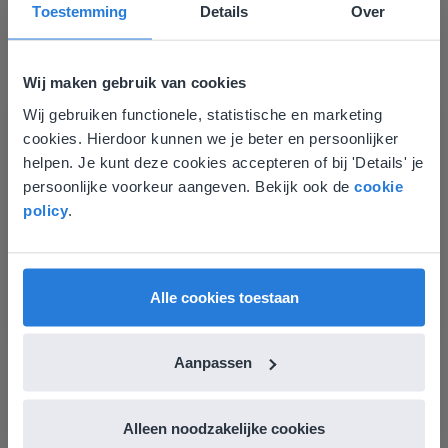
Toestemming
Details
Over
Groep 8, Blok 9, Week 3, Les 11
Wij maken gebruik van cookies
Wij gebruiken functionele, statistische en marketing
Deze website komt niet
cookies. Hierdoor kunnen we je beter en persoonlijker
overeen met je locatie
helpen. Je kunt deze cookies accepteren of bij 'Details' je
persoonlijke voorkeur aangeven. Bekijk ook de
cookie
Gezien je locatie, denken we dat je misschien
policy
.
Les
liever naar de website voor English gaat. Hier
vind je regionale lescontent en prijzen.
Groep 8, Blok 9, Week 3,
Les 11
English
Vlaanderen
Alle cookies toestaan
Groep 8, Blok 10, Week 2, Les 6
Aanpassen
Alleen noodzakelijke cookies