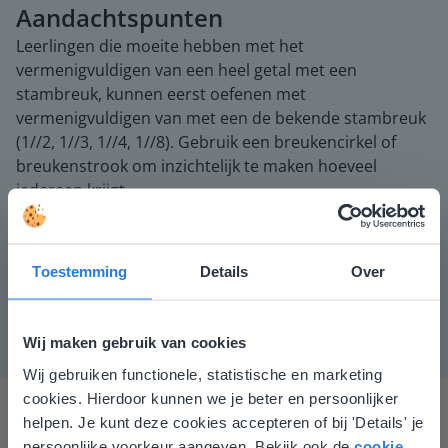
Aandachtspunten
Leerlingen die moeite hebben met het
vermenigvuldigen van een heel getal met een
stambreuk, kunnen eerst oefenen met
vermenigvuldigen van met een de bekende stambreuk
(1//2, 1//3, 1//4, 1//8). Gebruik een breukencirkel of
breukenstrook om inzichtelijk te maken hoeveel
iedereen krijgt.
Instructiemateriaal
Eventueel een hulpblad met breuken, breukenstroken
Toestemming
Details
Over
en breukencirkels.
Wij maken gebruik van cookies
Wij gebruiken functionele, statistische en marketing
Deze website komt niet
cookies. Hierdoor kunnen we je beter en persoonlijker
overeen met je locatie
helpen. Je kunt deze cookies accepteren of bij 'Details' je
persoonlijke voorkeur aangeven. Bekijk ook de
cookie