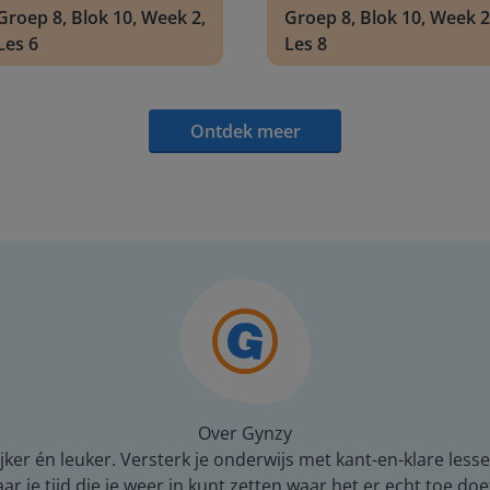
Groep 8, Blok 10, Week 2,
Groep 8, Blok 10, Week 2
Les 6
Les 8
Ontdek meer
Over Gynzy
er én leuker. Versterk je onderwijs met kant-en-klare lesse
 je tijd die je weer in kunt zetten waar het er echt toe doe