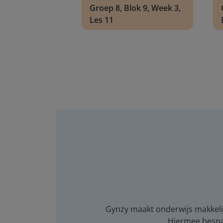
Groep 8, Blok 9, Week 3,
Les 11
Gynzy maakt onderwijs makkelijk
Hiermee bespaar