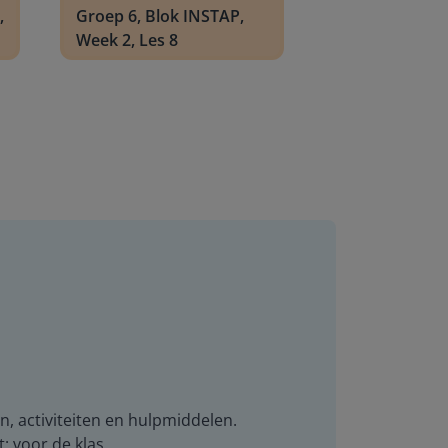
,
Groep 6, Blok INSTAP,
Week 2, Les 8
n, activiteiten en hulpmiddelen.
t: voor de klas.