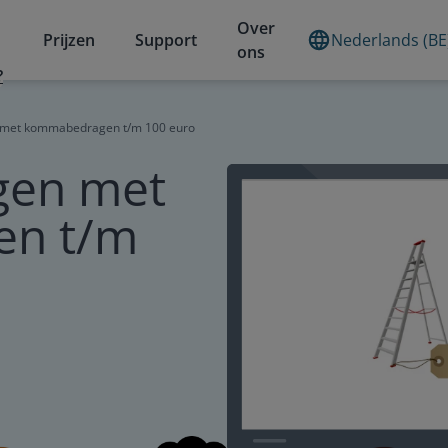
Over
Prijzen
Support
Nederlands (BE
ons
?
 met kommabedragen t/m 100 euro
gen met
n t/m