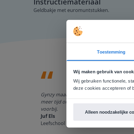
Instructiemateriaal
Geldbakje met euromuntstukken.
Toestemming
Deze w
Gezien je
Wij maken gebruik van cook
English g
Wij gebruiken functionele, st
E
deze cookies accepteren of b
enten kan
Gynzy maakt het lesgeven zoveel eenvoudi
meer tijd om echt elke leerling de nodige 
voorbij.
Alleen noodzakelijke c
Juf Els
Leefschool Het Droomschip