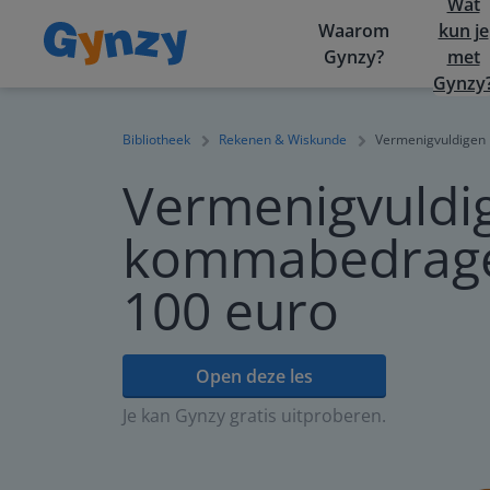
Wat
Waarom
kun je
Gynzy?
met
Gynzy
Bibliotheek
Rekenen & Wiskunde
Vermenigvuldigen
Vermenigvuldi
kommabedrage
100 euro
Open deze les
Je kan Gynzy gratis uitproberen.