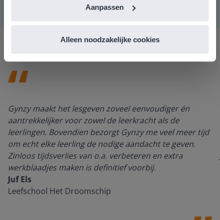
Aanpassen
Alleen noodzakelijke cookies
Gynzy maakt het lesgeven zoveel eenvoudiger én
aantrekkelijker voor zowel de leerkracht als de
leerlingen. Bovendien bezorgt Gynzy me veel meer tijd
om echt elke leerling de nodige aandacht te geven.
Zinloos tijdsverlies van o.a. verbeteren en extra
werkblaadjes maken is definitief voorbij.
Juf Els
Leefschool Het Droomschip