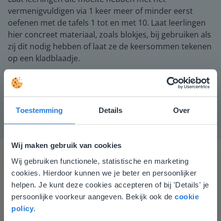
vermenigvuldigen via 1 keer meer of minder eerst
oefenen met de tafels 1 tot en met 10. Laat leerlingen
hier concreet materiaal, zoals blokjes, bij gebruiken als
zij dit nodig hebben of laat ze de keersommen tekenen
op een kladblaadje.
Instructiemateriaal
Blokjes.
Toestemming
Details
Over
Wij maken gebruik van cookies
Wij gebruiken functionele, statistische en marketing
Deze website komt niet
cookies. Hierdoor kunnen we je beter en persoonlijker
overeen met je locatie
helpen. Je kunt deze cookies accepteren of bij 'Details' je
persoonlijke voorkeur aangeven. Bekijk ook de
cookie
Gezien je locatie, denken we dat je misschien
policy
.
liever naar de website voor English gaat. Hier
Gynzy maakt het lesgeven zoveel eenvoudiger én