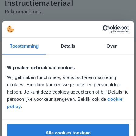
Instructiemateriaal
Rekenmachines.
Toestemming
Details
Over
Wij maken gebruik van cookies
Wij gebruiken functionele, statistische en marketing
Deze website komt niet
cookies. Hierdoor kunnen we je beter en persoonlijker
overeen met je locatie
Gynzy maakt het lesgeven zoveel eenvoudiger én
helpen. Je kunt deze cookies accepteren of bij 'Details' je
aantrekkelijker voor zowel de leerkracht als de
persoonlijke voorkeur aangeven. Bekijk ook de
cookie
Gezien je locatie, denken we dat je misschien
leerlingen. Bovendien bezorgt Gynzy me veel meer tijd
policy
.
liever naar de website voor English gaat. Hier
om echt elke leerling de nodige aandacht te geven.
vind je regionale lescontent en prijzen.
Zinloos tijdsverlies van o.a. verbeteren en extra
English
Vlaanderen
werkblaadjes maken is definitief voorbij.
Alle cookies toestaan
Juf Els