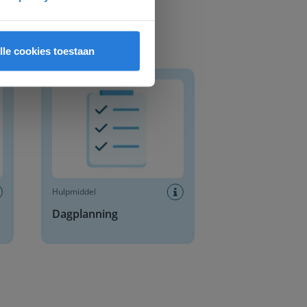
lle cookies toestaan
Dagplanning
Hulpmiddel
Dagplanning