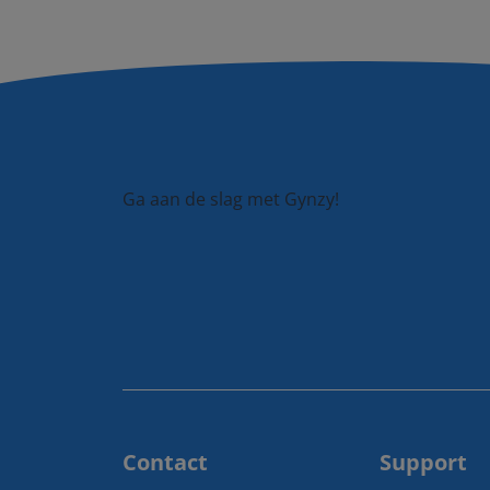
Ga aan de slag met Gynzy!
Contact
Support