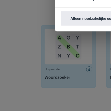
Alleen noodzakelijke c
Woordzoeker
Lette
Hulpmiddel
Woordzoeker