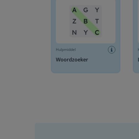
Hulpmiddel
Woordzoeker