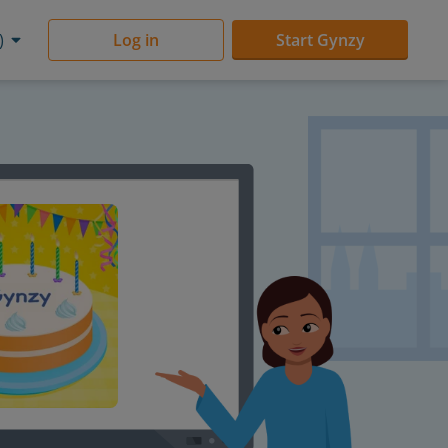
)
Log in
Start Gynzy