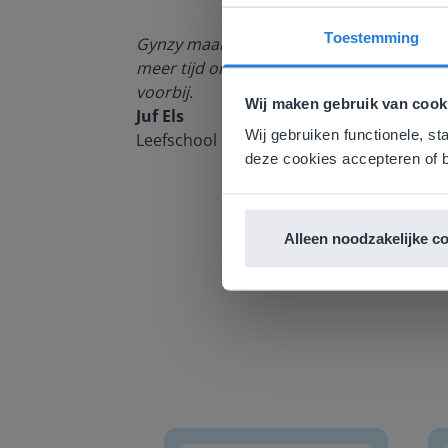
enten kan
Toestemming
Gynzy maakt het lesgeven zoveel eenvoudi
Deze w
meer tijd om echt elke leerling de nodige 
voorbij.
Gezien je
Wij maken gebruik van cook
Juf Els
English g
Wij gebruiken functionele, st
Leefschool Het Droomschip
E
deze cookies accepteren of b
Alleen noodzakelijke c
Woordzoeker
Lette