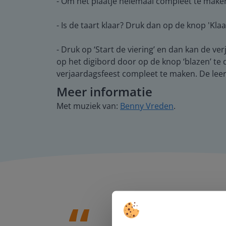
- Om het plaatje helemaal compleet te maken
- Is de taart klaar? Druk dan op de knop 'Klaa
- Druk op ‘Start de viering’ en dan kan de ver
op het digibord door op de knop ‘blazen’ te d
verjaardagsfeest compleet te maken. De leer
Meer informatie
Met muziek van:
Benny Vreden
.