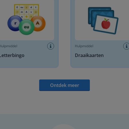
Hulpmiddel
Hulpmiddel
Letterbingo
Draaikaarten
Ontdek meer