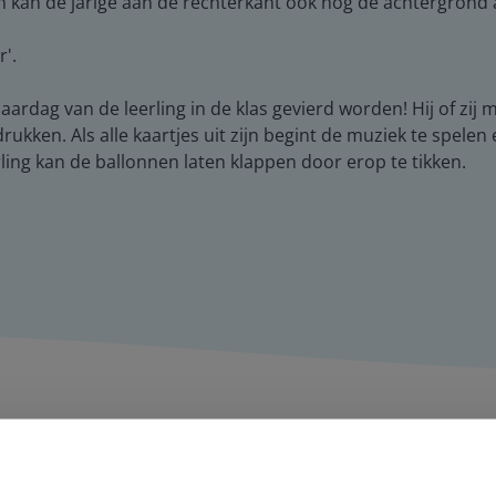
 kan de jarige aan de rechterkant ook nog de achtergrond a
r'.
jaardag van de leerling in de klas gevierd worden! Hij of zij 
rukken. Als alle kaartjes uit zijn begint de muziek te spele
ling kan de ballonnen laten klappen door erop te tikken.