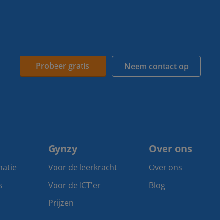
Probeer gratis
Neem contact op
Gynzy
Over ons
matie
Voor de leerkracht
Over ons
s
Voor de ICT'er
Blog
Prijzen