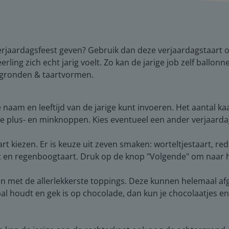
k verjaardagsfeest geven? Gebruik dan deze verjaardagstaart 
eerling zich echt jarig voelt. Zo kan de jarige job zelf ballon
ergronden & taartvormen.
 naam en leeftijd van de jarige kunt invoeren. Het aantal k
de plus- en minknoppen. Kies eventueel een ander verjaardag
taart kiezen. Er is keuze uit zeven smaken: worteltjestaart, re
rt en regenboogtaart. Druk op de knop "Volgende" om naar 
ieren met de allerlekkerste toppings. Deze kunnen helemaal
etbal houdt en gek is op chocolade, dan kun je chocolaatjes e