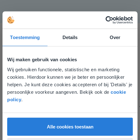
Toestemming
Details
Over
Wij maken gebruik van cookies
Wij gebruiken functionele, statistische en marketing
Deze website komt niet
Gynzy maakt het lesgeven zoveel eenvoudiger én
cookies. Hierdoor kunnen we je beter en persoonlijker
aantrekkelijker voor zowel de leerkracht als de
overeen met je locatie
helpen. Je kunt deze cookies accepteren of bij 'Details' je
leerlingen. Bovendien bezorgt Gynzy me veel meer tijd
persoonlijke voorkeur aangeven. Bekijk ook de
cookie
Gezien je locatie, denken we dat je misschien
om echt elke leerling de nodige aandacht te geven.
policy
.
liever naar de website voor English gaat. Hier
Zinloos tijdsverlies van o.a. verbeteren en extra
vind je regionale lescontent en prijzen.
werkblaadjes maken is definitief voorbij.
Juf Els
English
Vlaanderen
Leefschool Het Droomschip
Alle cookies toestaan