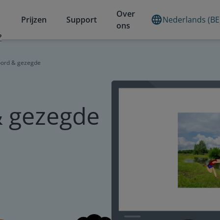
Over
Prijzen
Support
Nederlands (BE
ons
?
oord & gezegde
 gezegde