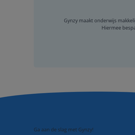
Gynzy maakt onderwijs makkelijk
Hiermee bespaar
Ga aan de slag met Gynzy!