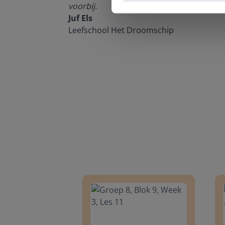
voorbij.
Juf Els
Leefschool Het Droomschip
Groep 8, Blok 9, Week 3, Les 11
Groep