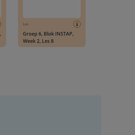
Les
,
Groep 6, Blok INSTAP,
Week 2, Les 8