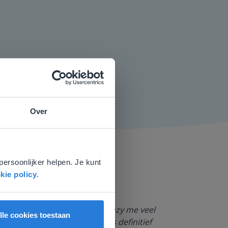
Over
e
voor
persoonlijker helpen. Je kunt
kie policy
.
Dankzij Gynzy 
rlingen. Bovendien bezorgt Gynzy me veel
lle cookies toestaan
werktempo aa
en extra werkblaadjes maken is definitief