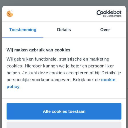
Toestemming
Details
Over
Wij maken gebruik van cookies
Gynzy maakt het lesgeven zoveel eenvoudiger én
Wij gebruiken functionele, statistische en marketing
Deze website komt niet
aantrekkelijker voor zowel de leerkracht als de
cookies. Hierdoor kunnen we je beter en persoonlijker
overeen met je locatie
leerlingen. Bovendien bezorgt Gynzy me veel meer tijd
helpen. Je kunt deze cookies accepteren of bij 'Details' je
om echt elke leerling de nodige aandacht te geven.
persoonlijke voorkeur aangeven. Bekijk ook de
cookie
Gezien je locatie, denken we dat je misschien
Zinloos tijdsverlies van o.a. verbeteren en extra
policy
.
liever naar de website voor English gaat. Hier
werkblaadjes maken is definitief voorbij.
vind je regionale lescontent en prijzen.
Juf Els
English
Vlaanderen
Leefschool Het Droomschip
Alle cookies toestaan