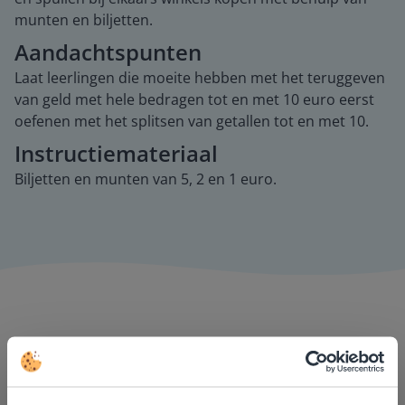
munten en biljetten.
Aandachtspunten
Laat leerlingen die moeite hebben met het teruggeven
van geld met hele bedragen tot en met 10 euro eerst
oefenen met het splitsen van getallen tot en met 10.
Instructiemateriaal
Biljetten en munten van 5, 2 en 1 euro.