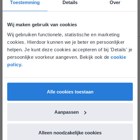
Toestemming
Details
Over
Gynzy maakt het lesgeven zoveel eenvoudiger én
aantrekkelijker voor zowel de leerkracht als de
leerlingen. Bovendien bezorgt Gynzy me veel meer tijd
Wij maken gebruik van cookies
om echt elke leerling de nodige aandacht te geven.
Zinloos tijdsverlies van o.a. verbeteren en extra
Wij gebruiken functionele, statistische en marketing
Deze website komt niet
werkblaadjes maken is definitief voorbij.
cookies. Hierdoor kunnen we je beter en persoonlijker
overeen met je locatie
Juf Els
helpen. Je kunt deze cookies accepteren of bij 'Details' je
Leefschool Het Droomschip
persoonlijke voorkeur aangeven. Bekijk ook de
cookie
Gezien je locatie, denken we dat je misschien
policy
.
liever naar de website voor English gaat. Hier
vind je regionale lescontent en prijzen.
English
Vlaanderen
Alle cookies toestaan
Aanpassen
Alleen noodzakelijke cookies
Ontdek meer
!