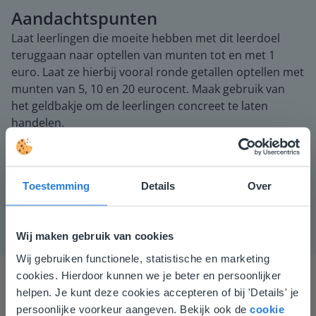
Aandachtspunten
Laat leerlingen die moeite hebben met dit leerdoel
teruggaan naar optellen van munten tot en met 1
euro. Laat ze hierbij vooral ronde getallen optellen met
munten van 5, 10 en 20 eurocent. Maak gebruik van
het geldbakje om de leerlingen concreet te laten
handelen.
Instructiemateriaal
Muntstukken van 1, 2, 5, 10, 20, 50 eurocent en 1 en 2
euro.
Toestemming
Details
Over
Wij maken gebruik van cookies
Wij gebruiken functionele, statistische en marketing
Deze website komt niet
cookies. Hierdoor kunnen we je beter en persoonlijker
overeen met je locatie
helpen. Je kunt deze cookies accepteren of bij 'Details' je
persoonlijke voorkeur aangeven. Bekijk ook de
cookie
Gezien je locatie, denken we dat je misschien