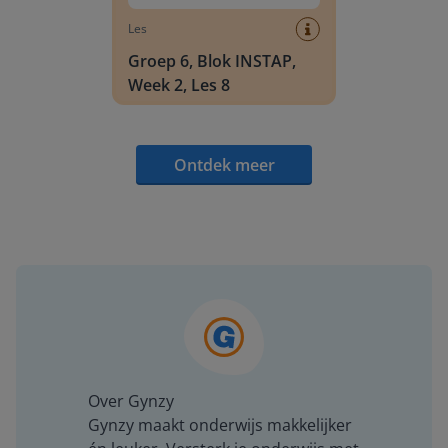
Les
Groep 6, Blok INSTAP,
Week 2, Les 8
Ontdek meer
Over Gynzy
Gynzy maakt onderwijs makkelijker