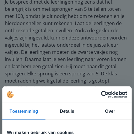
Je bespreekt met de leerlingen nog eens dat het
belangrijk is om met sprongen van 5 te tellen tot en
met 100, omdat je dit nodig hebt om te rekenen en je
hierdoor sneller kunt rekenen. Laat de leerlingen de
ontbrekende getallen invullen. Zodra de gekleurde
vakjes zijn ingevuld, kunnen deze antwoorden worden
ingevuld bij het laatste onderdeel in de juiste kleur
vakjes. De leerlingen moeten de zwarte vakjes nog
invullen. Daarna laat je een leerling naar voren komen
en laat hem een getal zien. Hij moet naar dit getal
springen. Elke sprong is een sprong van 5. De klas
moet raden bij welk getal de leerling is gestopt.
Ditzelfde herhaal je met de sprongen achteruit.
Aandachtspunten
Leerlingen die moeite hebben met het tellen met
Toestemming
Details
Over
sprongen van 5, kunnen oefenen door de telrij te laten
zien met de pijlen met sprongen erbij. Benadruk dat je
bij een sprong van 5 naar het volgende vijfvoud
Wij maken gebruik van cookies