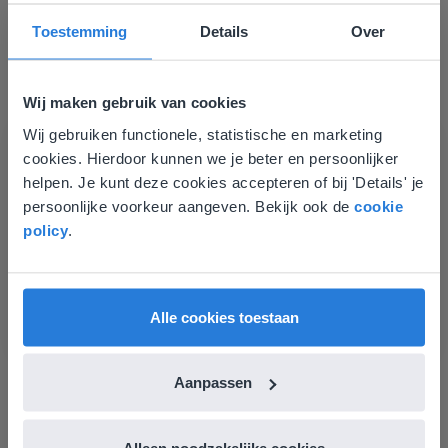
Ontdek meer
!
Toestemming
Details
Over
Groep 8, Blok 9, Week 3, Les 11
Wij maken gebruik van cookies
Wij gebruiken functionele, statistische en marketing
Deze website komt niet
cookies. Hierdoor kunnen we je beter en persoonlijker
overeen met je locatie
helpen. Je kunt deze cookies accepteren of bij 'Details' je
persoonlijke voorkeur aangeven. Bekijk ook de
cookie
Gezien je locatie, denken we dat je misschien
policy
.
liever naar de website voor English gaat. Hier
Les
vind je regionale lescontent en prijzen.
Groep 8, Blok 9, Week 3,
English
Vlaanderen
Les 11
Alle cookies toestaan
Groep 8, Blok 10, Week 2, Les 6
Aanpassen
Alleen noodzakelijke cookies