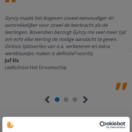
Gynzy maakt het lesgeven zoveel eenvoudiger én
aantrekkelijker voor zowel de leerkracht als de
leerlingen. Bovendien bezorgt Gynzy me veel meer tijd
om echt elke leerling de nodige aandacht te geven.
Zinloos tijdsverlies van o.a. verbeteren en extra
werkblaadjes maken is definitief voorbij.
Juf Els
Leefschool Het Droomschip