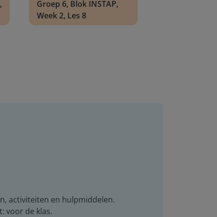
,
Groep 6, Blok INSTAP,
Week 2, Les 8
n, activiteiten en hulpmiddelen.
t: voor de klas.