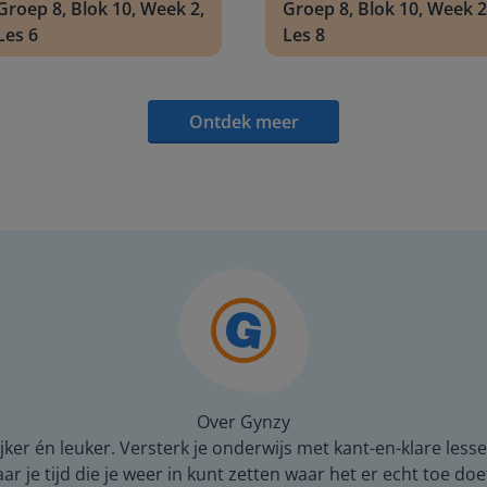
Groep 8, Blok 10, Week 2,
Groep 8, Blok 10, Week 2
Les 6
Les 8
Ontdek meer
Over Gynzy
er én leuker. Versterk je onderwijs met kant-en-klare lesse
 je tijd die je weer in kunt zetten waar het er echt toe doe