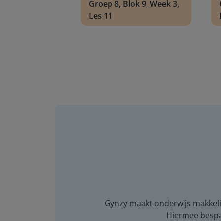
Groep 8, Blok 9, Week 3,
Les 11
Gynzy maakt onderwijs makkelijk
Hiermee bespaar