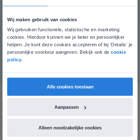
meters en centimeters. Meet een voorwerp op in de
klas. Het getal voor de komma is in meters, het getal
achter de komma is in centimeters. Vervolgens laat je
Wij maken gebruik van cookies
hen oefenen met het omrekenen van meters naar
Wij gebruiken functionele, statistische en marketing
Deze website komt niet
centimeters.
cookies. Hierdoor kunnen we je beter en persoonlijker
Instructiemateriaal
overeen met je locatie
helpen. Je kunt deze cookies accepteren of bij 'Details' je
Eventueel een afgedrukt metriek stelsel.
persoonlijke voorkeur aangeven. Bekijk ook de
cookie
Gezien je locatie, denken we dat je misschien
policy
.
liever naar de website voor English gaat. Hier
vind je regionale lescontent en prijzen.
English
Vlaanderen
Alle cookies toestaan
Aanpassen
Alleen noodzakelijke cookies
Gynzy maakt het lesgeven zoveel eenvoudiger én