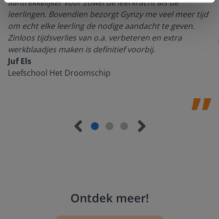
aantrekkelijker voor zowel de leerkracht als de
leerlingen. Bovendien bezorgt Gynzy me veel meer tijd
om echt elke leerling de nodige aandacht te geven.
Zinloos tijdsverlies van o.a. verbeteren en extra
werkblaadjes maken is definitief voorbij.
Juf Els
Leefschool Het Droomschip
Ontdek meer
!
Groep 8, Blok 9, Week 3, Les 11