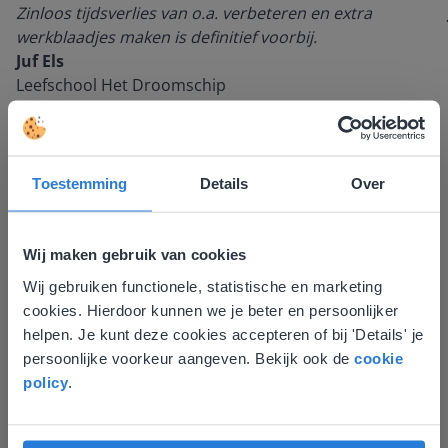
Zinloos tijdsverlies van o.a. verbeteren en extra
werkblaadjes maken is definitief voorbij.
Juf Els
Leefschool Het Droomschip
Toestemming
Details
Over
Wij maken gebruik van cookies
Wij gebruiken functionele, statistische en marketing
Deze website komt niet
cookies. Hierdoor kunnen we je beter en persoonlijker
overeen met je locatie
Ontdek meer
!
helpen. Je kunt deze cookies accepteren of bij 'Details' je
persoonlijke voorkeur aangeven. Bekijk ook de
cookie
Gezien je locatie, denken we dat je misschien
Groep 8, Blok 9, Week 3, Les 11
policy
.
liever naar de website voor English gaat. Hier
vind je regionale lescontent en prijzen.
English
Vlaanderen