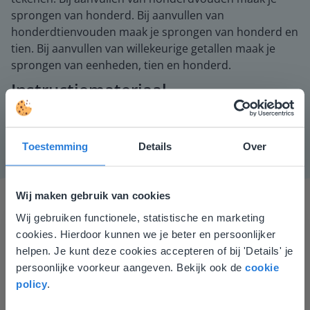
sprongen van honderd. Bij aanvullen van
honderdtienvouden maak je sprongen van honderd en
tien. Bij aanvullen van willekeurige getallen maak je
sprongen van eenheden, tien en honderd.
Instructiemateriaal
MAB-materiaal.
Toestemming
Details
Over
Wij maken gebruik van cookies
Wij gebruiken functionele, statistische en marketing
Deze website komt niet
cookies. Hierdoor kunnen we je beter en persoonlijker
overeen met je locatie
helpen. Je kunt deze cookies accepteren of bij 'Details' je
persoonlijke voorkeur aangeven. Bekijk ook de
cookie
Gezien je locatie, denken we dat je misschien
policy
.
liever naar de website voor English gaat. Hier
Gynzy maakt het lesgeven zoveel eenvoudiger én
vind je regionale lescontent en prijzen.
aantrekkelijker voor zowel de leerkracht als de