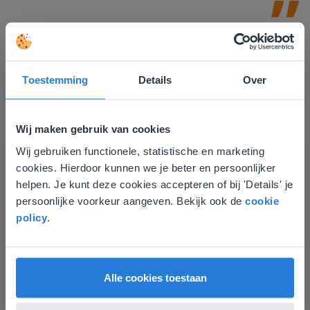
Toestemming
Details
Over
Wij maken gebruik van cookies
Ontdek meer
!
Wij gebruiken functionele, statistische en marketing
Deze website komt niet
Groep 8, Blok 9, Week 3, Les 11
cookies. Hierdoor kunnen we je beter en persoonlijker
overeen met je locatie
helpen. Je kunt deze cookies accepteren of bij 'Details' je
persoonlijke voorkeur aangeven. Bekijk ook de
cookie
Gezien je locatie, denken we dat je misschien
policy
.
liever naar de website voor English gaat. Hier
vind je regionale lescontent en prijzen.
English
Vlaanderen
Alle cookies toestaan
Les