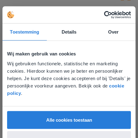
Toestemming
Details
Over
Ontdek meer
!
Wij maken gebruik van cookies
Wij gebruiken functionele, statistische en marketing
Woordzoeker
Deze website komt niet
cookies. Hierdoor kunnen we je beter en persoonlijker
overeen met je locatie
helpen. Je kunt deze cookies accepteren of bij 'Details' je
persoonlijke voorkeur aangeven. Bekijk ook de
cookie
Gezien je locatie, denken we dat je misschien
policy
.
liever naar de website voor English gaat. Hier
vind je regionale lescontent en prijzen.
English
Vlaanderen
Alle cookies toestaan
Hulpmiddel
Woordzoeker