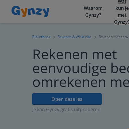
Wat
Waarom
kun je
Gynzy?
met
Gynzy
Bibliotheek
Rekenen & Wiskunde
Rekenen met eenv
Rekenen met
eenvoudige be
omrekenen met
Open deze les
Je kan Gynzy gratis uitproberen.