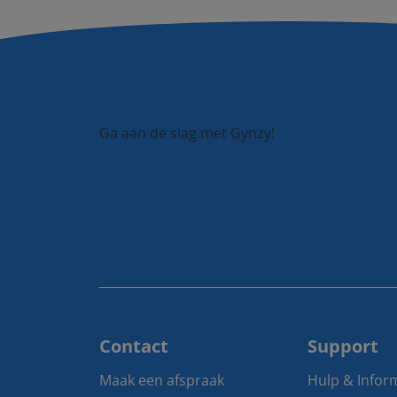
Ga aan de slag met Gynzy!
Contact
Support
Maak een afspraak
Hulp & Infor