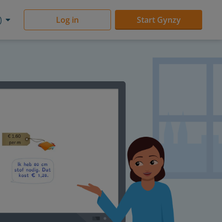
)
Log in
Start Gynzy