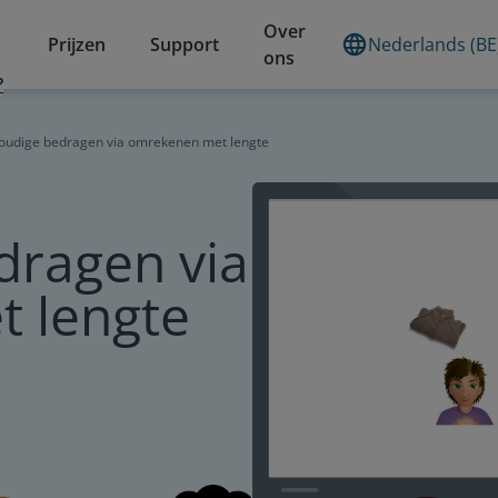
Over
Prijzen
Support
Nederlands (BE
ons
?
oudige bedragen via omrekenen met lengte
dragen via
 lengte