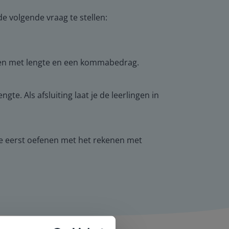
 volgende vraag te stellen:
nen met lengte en een kommabedrag.
. Als afsluiting laat je de leerlingen in
e eerst oefenen met het rekenen met