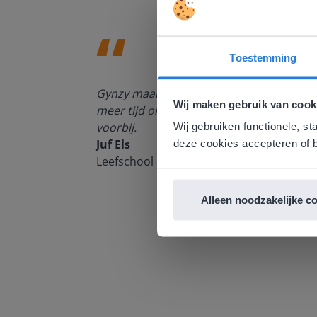
Toestemming
Deze w
enten kan
Gynzy maakt het lesgeven zoveel eenvoudi
Gezien je
Wij maken gebruik van cook
meer tijd om echt elke leerling de nodige 
English g
voorbij.
Wij gebruiken functionele, st
E
Juf Els
deze cookies accepteren of b
Leefschool Het Droomschip
Alleen noodzakelijke c