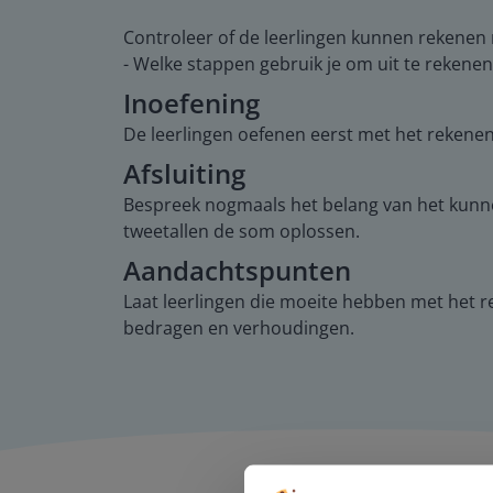
Controleer of de leerlingen kunnen rekenen
- Welke stappen gebruik je om uit te rekenen
Inoefening
De leerlingen oefenen eerst met het rekene
Afsluiting
Bespreek nogmaals het belang van het kunnen
tweetallen de som oplossen.
Aandachtspunten
Laat leerlingen die moeite hebben met het
bedragen en verhoudingen.