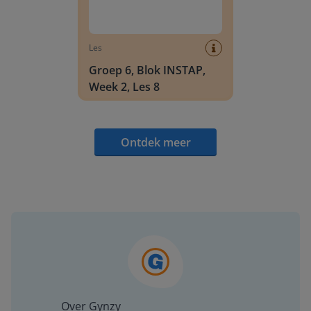
Les
Groep 6, Blok INSTAP,
Week 2, Les 8
Ontdek meer
Over Gynzy