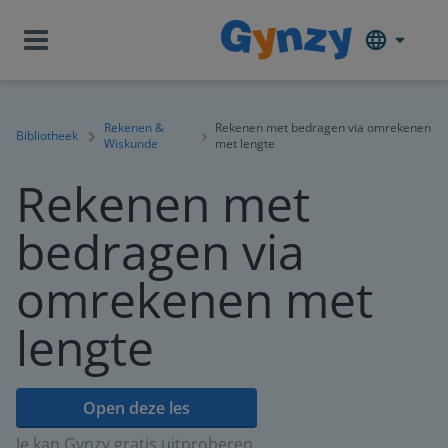
Rekenen &
Rekenen met bedragen via omrekenen
Bibliotheek
Wiskunde
met lengte
Rekenen met
bedragen via
omrekenen met
lengte
Open deze les
Je kan Gynzy gratis uitproberen.