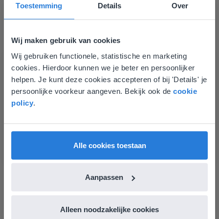
Toestemming
Details
Over
Groep 8, Blok 9, Week 3, Les 11
Wij maken gebruik van cookies
Wij gebruiken functionele, statistische en marketing
Deze website komt niet
cookies. Hierdoor kunnen we je beter en persoonlijker
overeen met je locatie
helpen. Je kunt deze cookies accepteren of bij 'Details' je
persoonlijke voorkeur aangeven. Bekijk ook de
cookie
Gezien je locatie, denken we dat je misschien
policy
.
Les
liever naar de website voor English gaat. Hier
vind je regionale lescontent en prijzen.
Groep 8, Blok 9, Week 3,
Les 11
English
Vlaanderen
Alle cookies toestaan
Groep 8, Blok 10, Week 2, Les 6
Aanpassen
Alleen noodzakelijke cookies