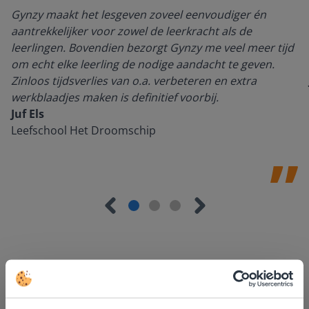
Gynzy maakt het lesgeven zoveel eenvoudiger én
aantrekkelijker voor zowel de leerkracht als de
leerlingen. Bovendien bezorgt Gynzy me veel meer tijd
om echt elke leerling de nodige aandacht te geven.
Zinloos tijdsverlies van o.a. verbeteren en extra
werkblaadjes maken is definitief voorbij.
Juf Els
Leefschool Het Droomschip
Ontdek meer
!