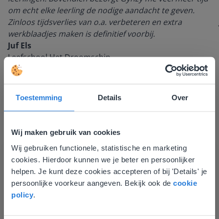
om echt elke leerling de nodige aandacht te geven.
Zinloos tijdsverlies van o.a. verbeteren en extra
werkblaadjes maken is definitief voorbij.
Juf Els
Leefschool Het Droomschip
Toestemming
Details
Over
Wij maken gebruik van cookies
Wij gebruiken functionele, statistische en marketing
Deze website komt niet
cookies. Hierdoor kunnen we je beter en persoonlijker
overeen met je locatie
helpen. Je kunt deze cookies accepteren of bij 'Details' je
Ontdek meer
!
persoonlijke voorkeur aangeven. Bekijk ook de
cookie
Gezien je locatie, denken we dat je misschien
policy
.
Groep 8, Blok 9, Week 3, Les 11
liever naar de website voor English gaat. Hier
vind je regionale lescontent en prijzen.