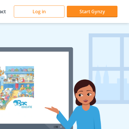
act
Log in
Start Gynzy