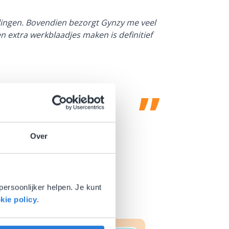
Dankzij Gynzy 
rlingen. Bovendien bezorgt Gynzy me veel
werktempo aa
en extra werkblaadjes maken is definitief
Juf Paulien
Leefschool H
Over
persoonlijker helpen. Je kunt
kie policy
.