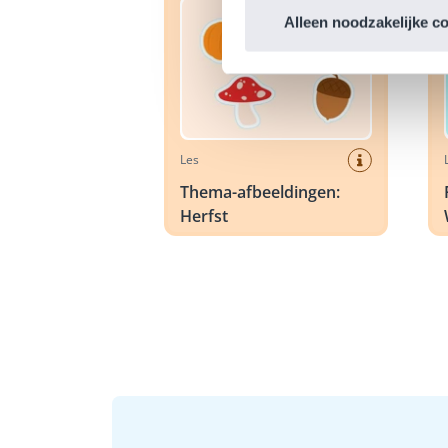
Alleen noodzakelijke c
Les
Thema-afbeeldingen:
Herfst