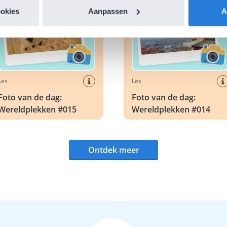
ookies
Aanpassen
A
Les
Les
Foto van de dag:
Foto van de dag:
Wereldplekken #015
Wereldplekken #014
Ontdek meer