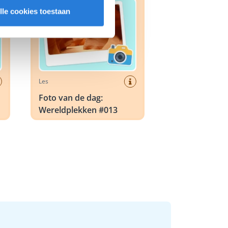
lle cookies toestaan
Les
Foto van de dag:
Wereldplekken #013