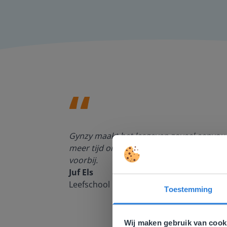
enten kan
Gynzy maakt het lesgeven zoveel eenvoudi
meer tijd om echt elke leerling de nodige 
voorbij.
Juf Els
Leefschool Het Droomschip
Toestemming
Deze w
Gezien je
Wij maken gebruik van cook