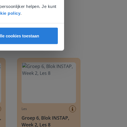
persoonlijker helpen. Je kunt
kie policy
.
lle cookies toestaan
8
Groep 6, Blok INSTAP, Week 2, Les 8
Les
,
Groep 6, Blok INSTAP,
Week 2, Les 8