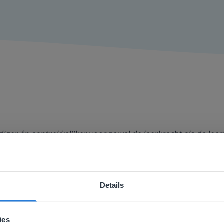
ger én aantrekkelijker voor zowel de leerkracht als de lee
aandacht te geven. Zinloos tijdsverlies van o.a. verbeteren 
Details
ebsite komt niet overeen met je locati
 locatie, denken we dat je misschien liever naar de website 
ies