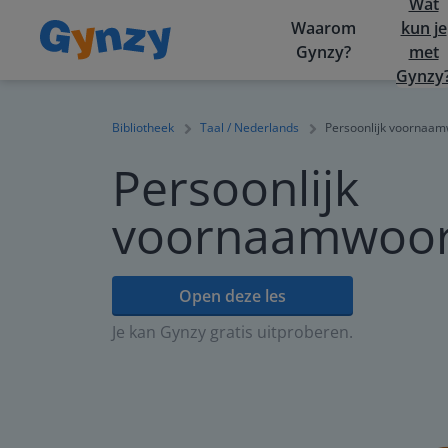
Wat
Waarom
kun je
Gynzy?
met
Gynzy
Bibliotheek
Taal / Nederlands
Persoonlijk voornaam
Persoonlijk
voornaamwoord
Open deze les
Je kan Gynzy gratis uitproberen.