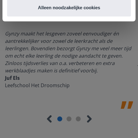
Alleen noodzakelijke cookies
Gynzy maakt het lesgeven zoveel eenvoudiger én
aantrekkelijker voor zowel de leerkracht als de
leerlingen. Bovendien bezorgt Gynzy me veel meer tijd
om echt elke leerling de nodige aandacht te geven.
Zinloos tijdsverlies van o.a. verbeteren en extra
werkblaadjes maken is definitief voorbij.
Juf Els
Leefschool Het Droomschip