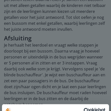
uit met alleen getallen waarbij de kinderen niet telbaar
zijn en de leerlingen kunnen kiezen uit meerdere
getallen voor het juist antwoord. Tot slot oefen je nog
een bussom met enkel getallen, waarbij leerlingen zelf
het juiste antwoord moeten invullen.
Afsluiting
Je herhaalt het leerdoel en vraagt welke stappen je
doorloopt bij een bussom. Daarna vraag je hoeveel
personen er uiteindelijk in de bus wegrijden wanneer
er 5 personen al in zitten en er 3 instappen. Vraag
daarbij ook welke som je krijgt. Vervolgens speel je 'de
blinde buschauffeur'. Je wijst een buschauffeur aan en
zet een paar passagiers in de bus. De buschauffeur
doet zijn/haar ogen dicht en je laat een paar leerlingen
de bus insluipen. De buschauffeur moet raden hoeveel
leerlingen er in de bus zitten en de daarbij de
optelsom benoemen.