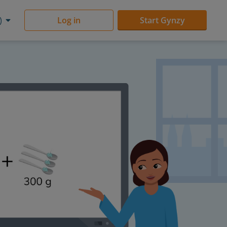
)
Log in
Start Gynzy