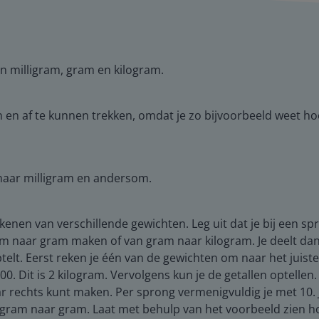
an milligram, gram en kilogram.
 en af te kunnen trekken, omdat je zo bijvoorbeeld weet hoev
aar milligram en andersom.
enen van verschillende gewichten. Leg uit dat je bij een spro
am naar gram maken of van gram naar kilogram. Je deelt da
telt. Eerst reken je één van de gewichten om naar het juiste
0. Dit is 2 kilogram. Vervolgens kun je de getallen optellen
aar rechts kunt maken. Per sprong vermenigvuldig je met 10.
logram naar gram. Laat met behulp van het voorbeeld zien h