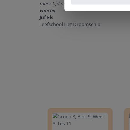
meer tijd om echt elke leerling de nodige 
voorbij.
Juf Els
Leefschool Het Droomschip
Groep 8, Blok 9, Week 3, Les 11
Groep