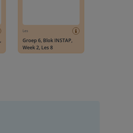
Les
,
Groep 6, Blok INSTAP,
Week 2, Les 8