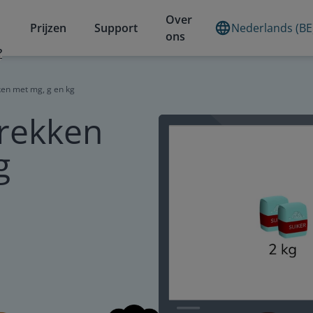
Over
Prijzen
Support
Nederlands (BE
ons
?
ken met mg, g en kg
trekken
g