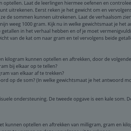
n optellen. Laat de leerlingen hiermee oefenen en control
t uitrekenen. Eerst reken je het gewicht om en vervolgens 
 ze de sommen kunnen uitrekenen. Laat de verhaalsom zien. 
konijn weeg 1000 gram. Kijk nu in welke gewichtsmaat je het
getallen in het verhaal hebben en of je moet vermenigvuld
icht van de kat om naar gram en tel vervolgens beide getal
en kilogram kunnen optellen en aftrekken, door de volgende 
am bij elkaar op te tellen?
ram van elkaar af te trekken?
ntwoord op de som? (In welke gewichtsmaat je het antwoord m
isuele ondersteuning. De tweede opgave is een kale som. D
t kunnen optellen en aftrekken van milligram, gram en kilogr