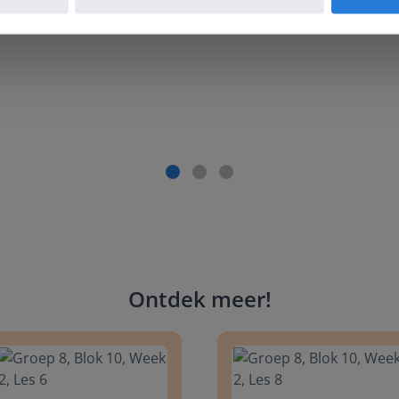
aandacht te geven. Zinloos tijdsverlies van o.a. verbeteren 
Ontdek meer
!
 8, Blok 10, Week 2, Les 6
Groep 8, Blok 10, Week 2, Les 