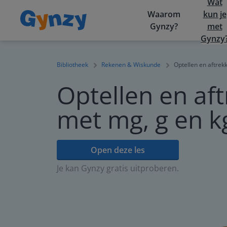
Wat
Waarom
kun je
Gynzy?
met
Gynzy
Bibliotheek
Rekenen & Wiskunde
Optellen en aftrek
Optellen en af
met mg, g en k
Open deze les
Je kan Gynzy gratis uitproberen.