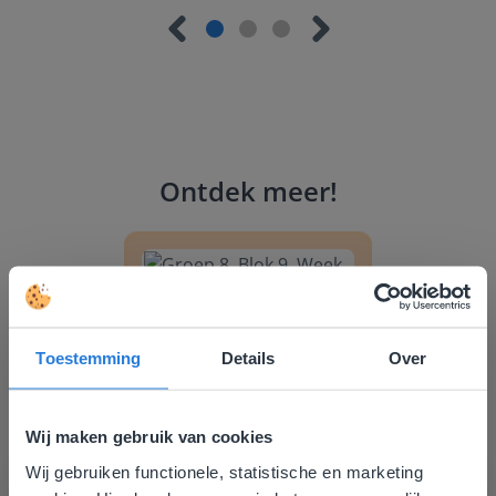
Ontdek meer
!
Groep 8, Blok 9, Week 3, Les 11
Toestemming
Details
Over
Les
Wij maken gebruik van cookies
Groep 8, Blok 9, Week 3,
Wij gebruiken functionele, statistische en marketing
Deze website komt niet
Les 11