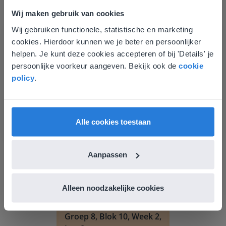
Wij maken gebruik van cookies
Wij gebruiken functionele, statistische en marketing
Deze website komt niet
cookies. Hierdoor kunnen we je beter en persoonlijker
overeen met je locatie
Les
helpen. Je kunt deze cookies accepteren of bij 'Details' je
persoonlijke voorkeur aangeven. Bekijk ook de
cookie
Groep 8, Blok 9, Week 3,
Gezien je locatie, denken we dat je misschien
policy
.
Les 11
liever naar de website voor English gaat. Hier
vind je regionale lescontent en prijzen.
Groep 8, Blok 10, Week 2, Les 6
English
Vlaanderen
Alle cookies toestaan
Aanpassen
Alleen noodzakelijke cookies
Les
Groep 8, Blok 10, Week 2,