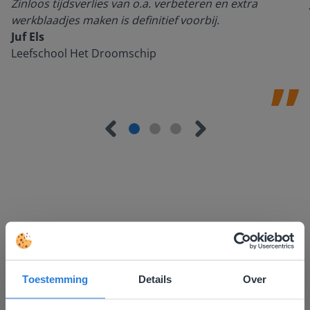
Zinloos tijdsverlies van o.a. verbeteren en extra
werkblaadjes maken is definitief voorbij.
Juf Els
Leefschool Het Droomschip
Ontdek meer
!
Groep 8, Blok 9, Week 3, Les 11
Toestemming
Details
Over