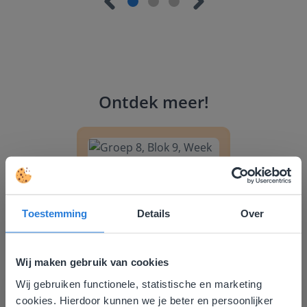
Ontdek meer
!
Groep 8, Blok 9, Week 3, Les 11
Toestemming
Details
Over
Les
Wij maken gebruik van cookies
Groep 8, Blok 9, Week 3,
Wij gebruiken functionele, statistische en marketing
Deze website komt niet
Les 11
cookies. Hierdoor kunnen we je beter en persoonlijker