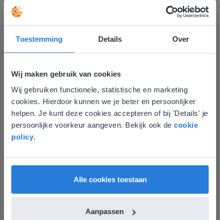
Toestemming
Details
Over
Ontdek meer
!
Wij maken gebruik van cookies
Groep 8, Blok 9, Week 3, Les 11
Wij gebruiken functionele, statistische en marketing
Deze website komt niet
cookies. Hierdoor kunnen we je beter en persoonlijker
overeen met je locatie
helpen. Je kunt deze cookies accepteren of bij 'Details' je
persoonlijke voorkeur aangeven. Bekijk ook de
cookie
Gezien je locatie, denken we dat je misschien
policy
.
liever naar de website voor English gaat. Hier
vind je regionale lescontent en prijzen.
English
Vlaanderen
Les
Alle cookies toestaan
Groep 8, Blok 9, Week 3,
Les 11
Aanpassen